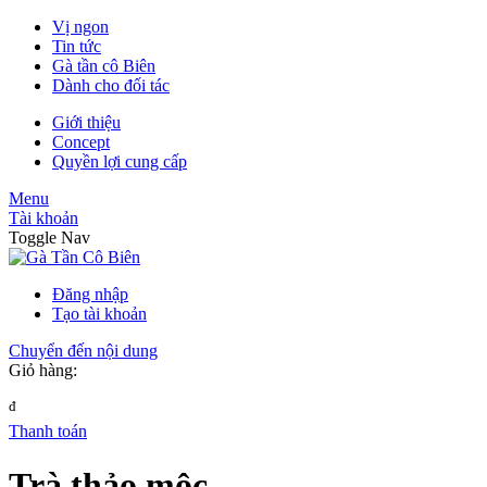
Vị ngon
Tin tức
Gà tần cô Biên
Dành cho đối tác
Giới thiệu
Concept
Quyền lợi cung cấp
Menu
Tài khoản
Toggle Nav
Đăng nhập
Tạo tài khoản
Chuyển đến nội dung
Giỏ hàng:
đ
Thanh toán
Trà thảo mộc