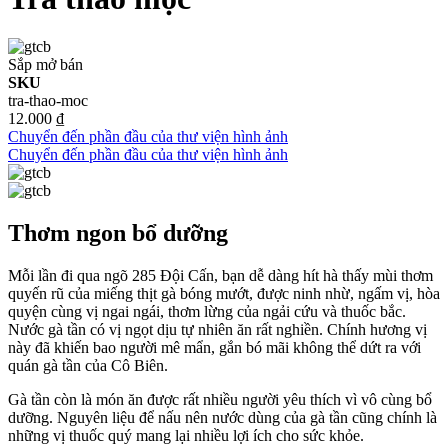
Sắp mở bán
SKU
tra-thao-moc
12.000 ₫
Chuyển đến phần đầu của thư viện hình ảnh
Chuyển đến phần đầu của thư viện hình ảnh
Thơm ngon bổ dưỡng
Mỗi lần đi qua ngõ 285 Đội Cấn, bạn dễ dàng hít hà thấy mùi thơm
quyến rũ của miếng thịt gà bóng mướt, được ninh nhừ, ngấm vị, hòa
quyện cùng vị ngai ngái, thơm lừng của ngải cứu và thuốc bắc.
Nước gà tần có vị ngọt dịu tự nhiên ăn rất nghiền. Chính hương vị
này đã khiến bao người mê mẩn, gắn bó mãi không thể dứt ra với
quán gà tần của Cô Biên.
Gà tần còn là món ăn được rất nhiều người yêu thích vì vô cùng bổ
dưỡng. Nguyên liệu để nấu nên nước dùng của gà tần cũng chính là
những vị thuốc quý mang lại nhiều lợi ích cho sức khỏe.